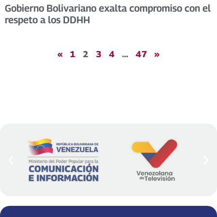
Gobierno Bolivariano exalta compromiso con el
respeto a los DDHH
«
1
2
3
4
…
47
»