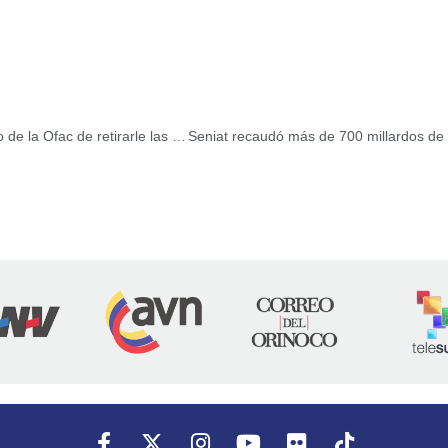
Presidenta (E) Delcy Rodríguez responde ante el anuncio de la Ofac de retirarle las sanciones