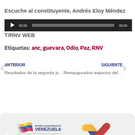
Escuche al constituyente, Andrés Eloy Méndez
Reproductor
00:00
00:00
de
T/RNV WEB
audio
Etiquetas:
anc
,
guevara
,
Odio
,
Paz
,
RNV
ANTERIOR
SIGUIENTE
Resultados de la segunda jornada del Suramericano CONMEBOL Sub-15
Reinaugurados espacios del Hospital Militar Dr. Carlos Arvelo