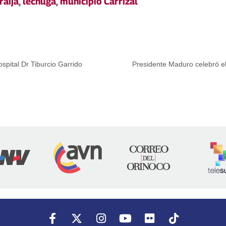
raija
,
lechuga
,
municipio Carrizal
ospital Dr Tiburcio Garrido
Presidente Maduro celebró el