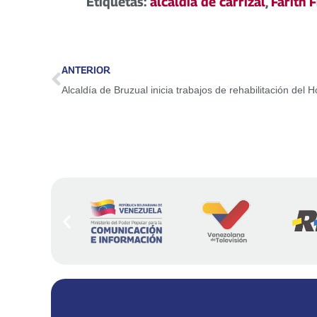
Etiquetas:
alcaldia de carrizal
,
Farith F
ANTERIOR
Alcaldía de Bruzual inicia trabajos de rehabilitación del H