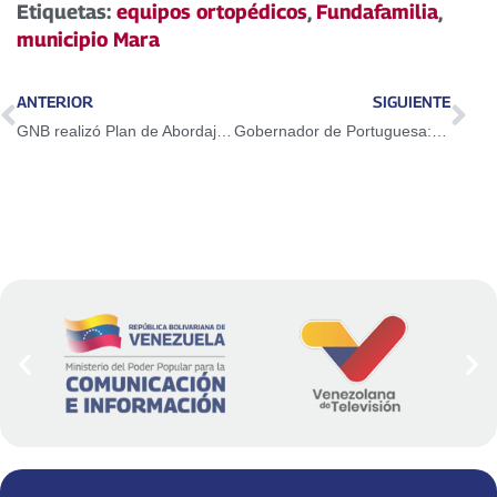
Etiquetas:
equipos ortopédicos
,
Fundafamilia
,
municipio Mara
ANTERIOR
SIGUIENTE
GNB realizó Plan de Abordaje Social a comunidades indígenas del Zulia
Gobernador de Portuguesa: «Los que amamos a Chávez seguiremos en las calles por la revolución