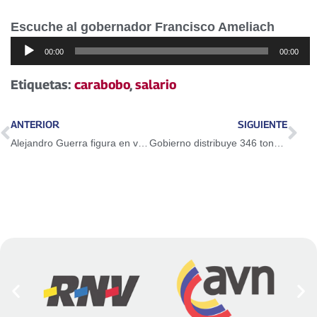
Escuche al gobernador Francisco Ameliach
Reproductor
00:00
00:00
de
audio
Etiquetas:
carabobo
,
salario
ANTERIOR
SIGUIENTE
Alejandro Guerra figura en victoria de Atlético Nacional en Copa Libertadores (VÍDEO)
Gobierno distribuye 346 toneladas de alimentos en Apure