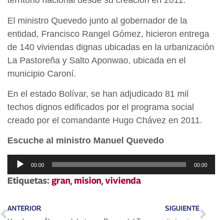
territorio nacional desde su creación en 2011.
El ministro Quevedo junto al gobernador de la
entidad, Francisco Rangel Gómez, hicieron entrega
de 140 viviendas dignas ubicadas en la urbanización
La Pastoreña y Salto Aponwao, ubicada en el
municipio Caroní.
En el estado Bolívar, se han adjudicado 81 mil
techos dignos edificados por el programa social
creado por el comandante Hugo Chávez en 2011.
Escuche al ministro Manuel Quevedo
Reproductor
00:00
00:00
de
Etiquetas:
gran
,
mision
,
vivienda
audio
ANTERIOR
SIGUIENTE