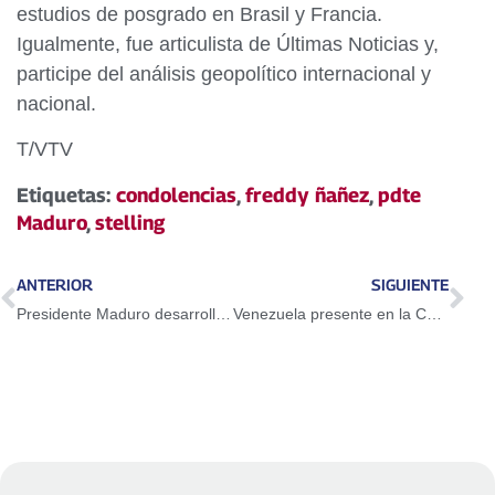
estudios de posgrado en Brasil y Francia.
Igualmente, fue articulista de Últimas Noticias y,
participe del análisis geopolítico internacional y
nacional.
T/VTV
Etiquetas:
condolencias
,
freddy ñañez
,
pdte
Maduro
,
stelling
ANTERIOR
SIGUIENTE
Presidente Maduro desarrolla importante agenda de trabajo en Egipto de cara al COP27
Venezuela presente en la COP14 que se celebra en China