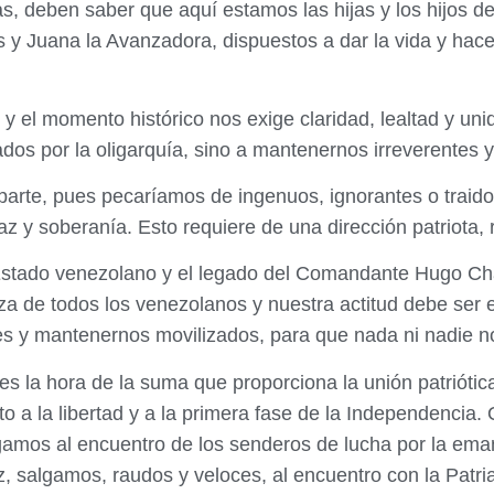
s, deben saber que aquí estamos las hijas y los hijos d
y Juana la Avanzadora, dispuestos a dar la vida y hacer
el momento histórico nos exige claridad, lealtad y unid
s por la oligarquía, sino a mantenernos irreverentes y 
parte, pues pecaríamos de ingenuos, ignorantes o traido
 y soberanía. Esto requiere de una dirección patriota, r
 Estado venezolano y el legado del Comandante Hugo C
 de todos los venezolanos y nuestra actitud debe ser es
es y mantenernos movilizados, para que nada ni nadie n
s la hora de la suma que proporciona la unión patriótica p
to a la libertad y a la primera fase de la Independencia.
gamos al encuentro de los senderos de lucha por la em
z, salgamos, raudos y veloces, al encuentro con la Patri