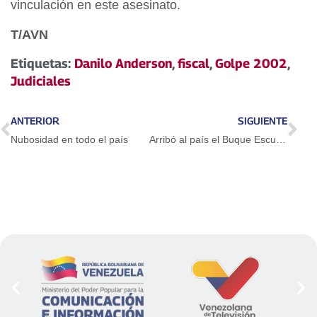
vinculación en este asesinato.
T/AVN
Etiquetas:
Danilo Anderson
,
fiscal
,
Golpe 2002
,
Judiciales
ANTERIOR
SIGUIENTE
Nubosidad en todo el país
Arribó al país el Buque Escuela Simón Bolívar y fue recibido con honores en el Lago de Maracaibo