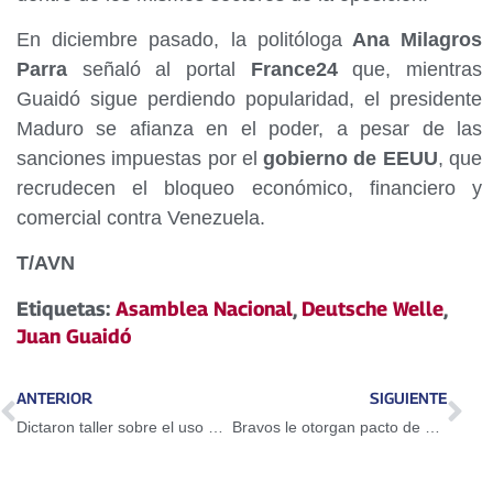
En diciembre pasado, la politóloga
Ana Milagros
Parra
señaló al portal
France24
que, mientras
Guaidó sigue perdiendo popularidad, el presidente
Maduro se afianza en el poder, a pesar de las
sanciones impuestas por el
gobierno de EEUU
, que
recrudecen el bloqueo económico, financiero y
comercial contra Venezuela.
T/AVN
Etiquetas:
Asamblea Nacional
,
Deutsche Welle
,
Juan Guaidó
ANTERIOR
SIGUIENTE
Dictaron taller sobre el uso del Petro en Guarenas
Bravos le otorgan pacto de un año a Adeiny Hechavarría