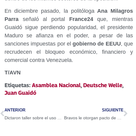
En diciembre pasado, la politóloga
Ana Milagros
Parra
señaló al portal
France24
que, mientras
Guaidó sigue perdiendo popularidad, el presidente
Maduro se afianza en el poder, a pesar de las
sanciones impuestas por el
gobierno de EEUU
, que
recrudecen el bloqueo económico, financiero y
comercial contra Venezuela.
T/AVN
Etiquetas:
Asamblea Nacional
,
Deutsche Welle
,
Juan Guaidó
ANTERIOR
SIGUIENTE
Dictaron taller sobre el uso del Petro en Guarenas
Bravos le otorgan pacto de un año a Adeiny Hechavarría