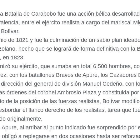
a Batalla de Carabobo fue una acción bélica desarrolla
ncia, entre el ejército realista a cargo del mariscal Mig
Bolívar.
junio de 1821 y fue la culminación de un sabio plan ideado
ezolano, hecho que se logrará de forma definitiva con la
, en 1823.
ganizó su ejército, que sumaba en total 6.500 hombres, co
ez, con los batallones Bravos de Apure, los Cazadores 
 dirección del general de división Manuel Cedeño, con lo
las órdenes del coronel Ambrosio Plaza y constituida por
to de la posición de las fuerzas realistas, Bolívar modif
esbordar el flanco derecho de los realistas, tarea que 
ado originalmente.
Apure, al arribar al punto indicado fue sorprendido por el
 obligó a replegarse en dos ocasiones hasta ser reforza